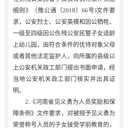
细则》（豫公通〔
2018
〕
66
号
)
文件
要
求
，
公安烈士、公安英模和因公牺牲、
一级至四级因公伤残公安民警子女适龄
上幼儿园，由符合条件的优待对象父母
或者其他法定监护人，向所属的县级以
上公安机关政工部门提出书面申请，经
当地公安机关政工部门核实并出具证
明
。
2.
《河南省见义勇为人员奖励和保
障条例》
文件
要求
，
对被授予见义勇为
荣誉称号人员的子女接受学前教育的，