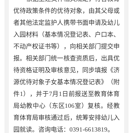
优待政策条件的优待对象，由其父母或
者其他法定监护人携带书面申请及幼儿
入园材料（基本情况登记表、户口本、
不动产权证书等），向相关部门提交申
报。相关部门统一核查资质后，出具优
待资格证明及审核意见，同步填报《济
源优待对象子女基本情况登记表》（附
件
1
），并于
7
月
1
日前报送至教育体育
局幼教中心（东区
106
室）复核。经教
育体育局审核通过后，统筹安排幼儿入
园就读。咨询电话：
0391-6613819
。