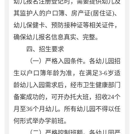
幼儿报名注册登记时，需要提供幼儿及
其监护人的户口簿、房产证
(
居住证
)
、
幼儿保健卡、预防接种证等相关证件，
确保幼儿报名信息真实、完整。
四、招生要求
（一）严格入园条件。
各
幼儿园招
生以户口簿年龄为准，
在满足
3-6
岁适
龄幼儿入园需求后，经市卫生健康部门
备案成功的，可开办托大班，
招收
24
个
月至
36
个月
幼儿
。
所有幼儿园不得以任
何形式举办学前班。
（二）严格控制班额。
各幼儿园
严