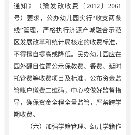
通知
》
（豫发改收费〔
2012
〕
2061
号）
要求
，公办幼儿园实行
“收支两条
线”管理，严格执行济源
产城融合示范
区
发展改革和统计局核定的收费标准，
不得擅自提高或降低
。
民办幼儿园
应
在
园外醒目位置公示
保教费、
餐
费、延时
托管
费
等收费项目及标准，公布资金监
管账户缴费二维码，
中心校做好监督指
导，确保资金全程全量监管，严禁跨学
期收费
。
（六）加强学籍管理。
幼儿学籍作