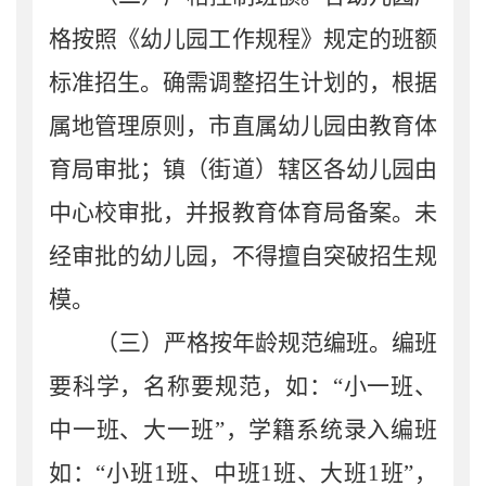
格
按照《幼儿园工作规程》规定的班额
标准招生。确需调整招生计划的，根据
属地管理原则，市直属幼儿园由教育体
育局审批；镇（街道）辖区
各
幼儿园由
中心校审批，并报教育体育局备案
。未
经审批的幼儿园，
不得擅自突破招生规
模。
（三）严格按年龄规范编班。
编班
要科学，
名称要规范，如：
“小一班、
中一班、大一班”，
学籍系统录入编班
如：
“小班
1
班、中班
1
班、大班
1
班
”，