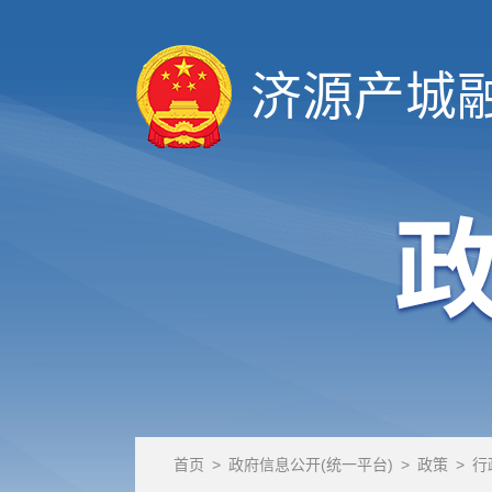
济源产城
首页
>
政府信息公开(统一平台)
>
政策
>
行