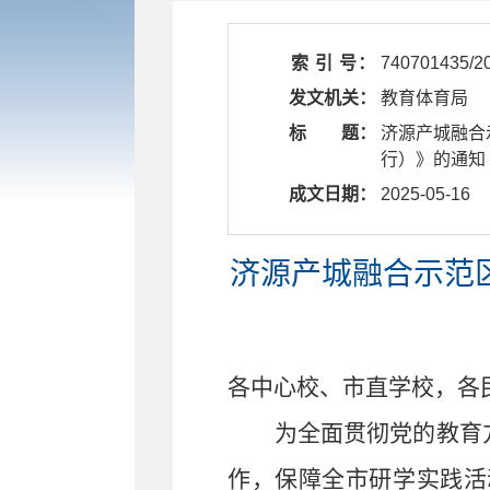
索 引 号：
740701435/2
发文机关：
教育体育局
标 题：
济源产城融合
行）》的通知
成文日期：
2025-05-16
济源产城融合示范
各
中心校
、
市直学校，各
为全面贯彻党的教育
作，
保障全
市
研学
实践活