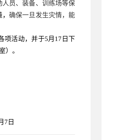
动人员、装备、训练场等保
量，
确保一旦发生灾情，能
各项活动，并于
5
月
17
日下
室
）。
月
7
日