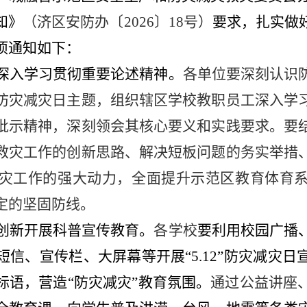
知》
（
济
区安防办
〔
20
26
〕
18
号
）
要求，扎实
做
项通知如下：
深入学习贯彻重要论述精神。
各单位要深刻认识
防灾减灾日主题，组织辖区学校教职员工深入学
批示精神，深刻领会其核心要义和实践要求。要
救灾工作的创新思路、解决短板问题的务实举措
灾工作的强大动力，全面提升示范区教育体育
定的坚固防线。
创新
开展科普宣传教育。
各学校
要
利用
校园
广播
短信、宣传栏、大屏幕等开展
“
5.12
”
防灾减灾日
标语，
营造
“防灾减灾”教育氛围
。
通过公益讲座