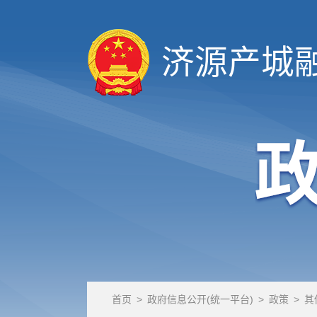
济源产城
首页
>
政府信息公开(统一平台)
>
政策
>
其