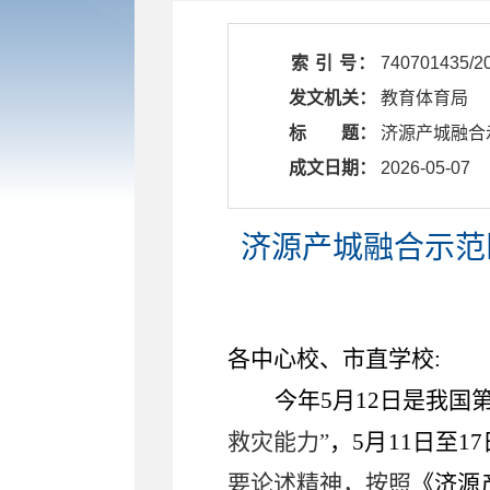
索 引 号：
740701435/2
发文机关：
教育体育局
标 题：
济源产城融合
成文日期：
2026-05-07
济源产城融合示范
各中心校
、
市直学校
:
今年
5
月
12
日是我国
救灾能力
”
，
5
月
11
日至
17
要论述精神，按照
《济源