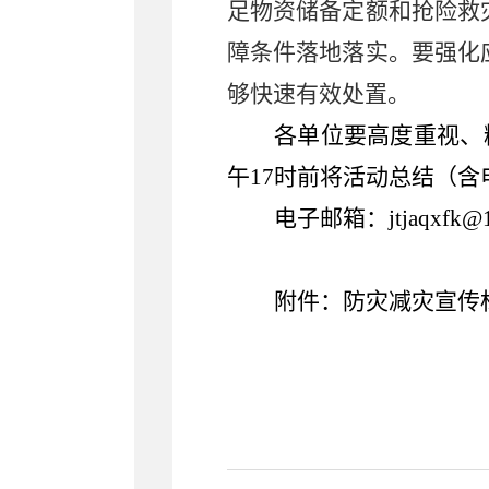
足物资储备定额和抢险救
障条件落地落实。要强化
够快速有效处置。
各单位要高度重视、
午
17
时前将活动
总结（含
电子邮箱：
j
tj
a
qxf
k@1
附件：防灾减灾宣传