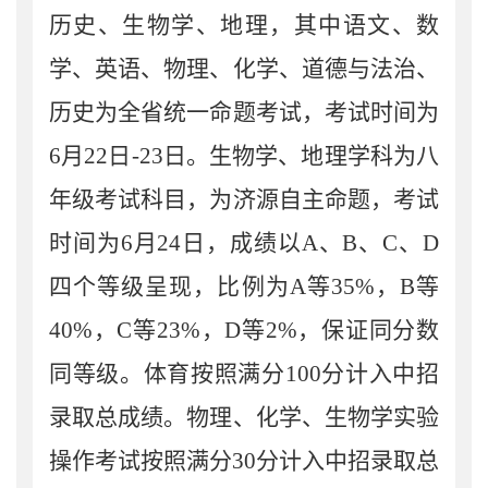
历史
、生物学、地理，其中
语文、数
学、英语、物理、化学、道德与法治、
历史为全省统一命题考试
，
考试时间为
6
月
22
日
-23
日
。
生物学、地理学科为
八
年级
考试科目
，为济源自主命题
，考试
时间为
6
月
24
日，成绩以
A
、
B
、
C
、
D
四个等级呈现，比例为
A
等
35%
，
B
等
40%
，
C
等
23%
，
D
等
2%
，保证同分数
同等级。体育按照满分
100
分计入中招
录取总成绩。物理、化学、生物
学
实验
操作考试按照满分
30
分计入中招录取总