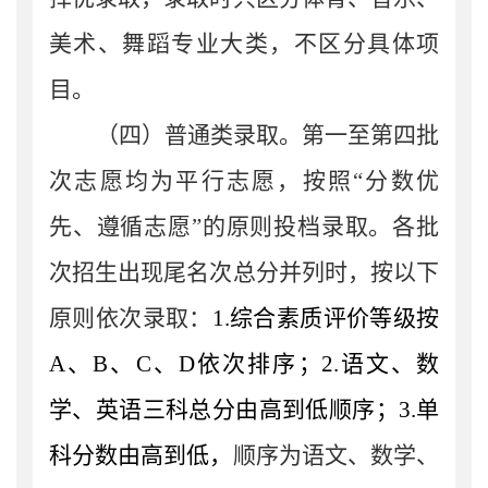
美术、舞蹈专业大类，不区分具体项
目。
（四）普通类录取。
第一至第四批
次
志愿均为平行志愿，按照
“分数优
先、遵循志愿”的原则投档录取
。各批
次
招生出现尾名次总分并列时，按
以下
原则
依次录取：
1.
综合素质评价等级按
A
、
B
、
C
、
D
依次排序
；
2.
语文、数
学
、英语三科总分
由
高
到低顺序
；
3.
单
科
分数由
高
到低
，
顺序为语文、数学、