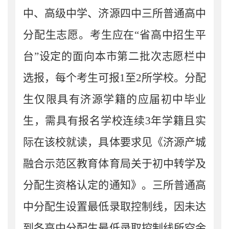
中
、
高级中学
、
济源四中
三所普通高中
分配生
志愿。考生应在
“
省高中招生平
台
”设定的
面向本市第
二
批
次
志愿栏中
选报
，每个考生可报
1
至
2
所学校。
分配
生
仅限
具有
济源
学籍的
应届初中毕业
生
，
需具有报名学校连续
3
年学籍且实
际在该校就读
，具体要求见《济源产城
融合示范区教育体育局关于初中转学及
分配生资格认定的通
知》。三所普通高
中分配生设置最低录取控制线，因未达
到各高中分配生最低录取控制线所空余