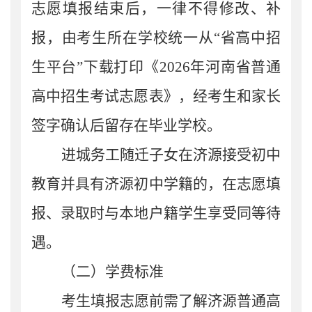
志愿填报结束后，
一律不得修改、补
报
，
由考生所在学校
统一从
“
省高中招
生平台
”下载打印《
202
6
年河南省普通
高中招生考试志愿表》，经考生和家长
签字确认后
留存在毕业学校
。
进城务工
随迁子女在济源接受初中
教育并具有济源初中学籍的，在志愿填
报
、录取
时与本地户籍学生享受同等待
遇。
（二）学费标准
考生填报志愿前需了解济源普通高