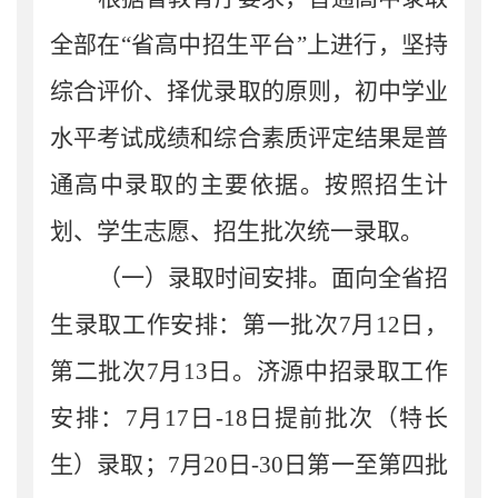
全部在
“省高中招生平台”上进行，
坚持
综合评价、择优录取的原则，初中学业
水平考试成绩和综合素质评定结果是普
通高中录取的主要依据
。
按照招生计
划、学生志愿、招生批次统一录取。
（一）录取时间安排。
面向全省招
生录取工作安排：第一批次
7
月
12
日
，
第二批次
7
月
13
日。济源中招
录取工作
安排：
7
月
1
7
日
-1
8
日提前批次（特长
生）录取；
7
月
20
日
-30
日第一至第
四
批