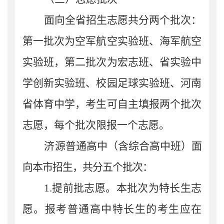
面向全省招生志愿
共分
两个
批次
：
第一批次
为
空军航空实验班、海军航空
实验班
，
第二批次
为
宏志班、省实验中
学创新实验班、校园足球实验班、河南
省体育中学
，
考生可自主填报两个批次
志愿，每个批次限报一个志愿。
济
源
普通高中
（
含综合高中班
）
面
向本市招生
，共分
五
个批次：
1.
提前批志愿
。
本批次为
特长生志
愿
。
报考普通高中特长生的考生应在