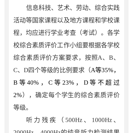
信息
科技
、
艺术、
劳动
、综合实践
活动
等国家课程
以及
地方课程和学校课
程，
均
应进行学业考
查
（考试）。各学
校
综合素质评价工作小组
要
根据各
学校
综合素质评价方案要求
，按照
A
、
B
、
C
、
D
四个等级的比例要求（
A
等
35
%
，
B
等
40
%
，
C
等
23%
，
D
等
不超过
2
%
），确定每个学生的综合素质评价
等级
。
听力残疾（
500Hz
、
1000Hz
、
2000Hz
、
4000Hz
的纯音听力检测结果