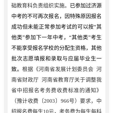
础教育科负责
组织实施
。
已参加过济源
中考的不可再次报名
，
因特殊原因报名
成功但未能正常参加考试的可以按
“
其
他类
”
参加下一年中考，
“
其他类
”
考生
不能享受报名学校
的
分配生
资格
，
其他
批次志愿填报和录取
与
应届毕业生一
致
。
根据《河南省发展计划委员会
河
南省财政厅
河南省教育厅
关于调整我
省中招报名考务费收费标准的通知》
（
豫计收费
〔
20
03
〕
966
号）
要求，中
招报名费每生
10
元，考务费为每生每科