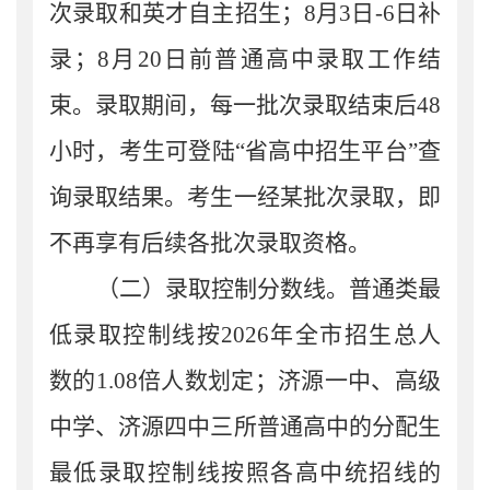
次录取和英才自主招生；
8
月
3
日
-6
日补
录；
8
月
20
日前普通高中录取工作结
束。录取期间，每一批次录取结束后
48
小时，考生可登陆
“
省高中招生平台
”
查
询录取结果。考生一经某批次录取，即
不再享有后续各批次录取资格。
（二）录取控制分数线。
普通类
最
低录取控制线按
202
6
年全市
招生总人
数的
1.
08
倍人数划定
；
济源一中、高级
中学、济
源四中三所普通高中的分配生
最低录取控制线按照各高中统招线的