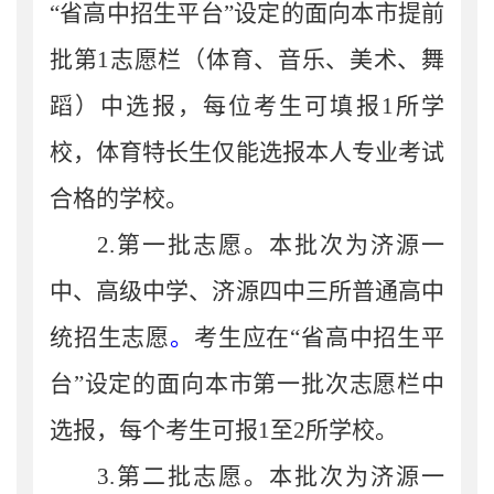
“
省高中招生平台
”设定的面向本市提前
批
第
1
志愿栏（体育、音乐、美术
、舞
蹈
）中选报，每位考生可填报
1
所学
校，体育特长生仅能选报本人专业考试
合格的学校
。
2.
第一批志愿。本批次为
济源一
中
、
高级中学
、
济源四中
三所普通高中
统招生
志愿
。
考生应在
“
省高中招生平
台
”设定的
面向本市第一批
次
志愿栏中
选报
，每个考生可报
1
至
2
所学校。
3.
第二批志愿。本批次为
济源一