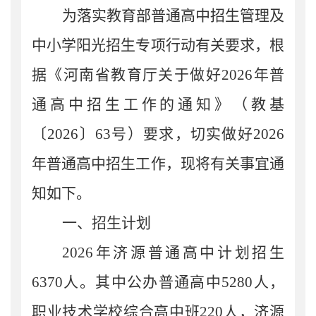
为
落实教育部普通高中招生管理及
中小学阳光招生专项行动有关要求，
根
据
《
河南省教育厅关于做好
202
6
年普
通高中招生工作的通知
》
（教基
〔
202
6
〕
63
号）
要求
，
切实做好
2026
年普通高中招生工作
，现
将有关事宜通
知如下。
一、招生计划
202
6
年济源普通高中计划招生
6
37
0
人。其中公办普通高中
5280
人
，
职业技术学校综合高中班
220
人，
济源