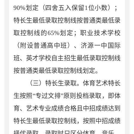
90%
划定（四舍五入保留
1
位小数）；
特长生最低录取控制线按普通类最低录
取控制线的
65%
划定；职业技术学校
（附设普
通高中班
）
、济源一中国际
班、英才学校自主招生
最低录取控制线
按
普通类
最低录取控制线划定
。
（三）特长生录取。
体育艺术特长
生
按照
“
专
过
文排
”原则投档录取，
即
体
育、艺术专业成绩合格且中招成绩达到
特长生
最低录取控制线
，按照中招成绩
择优录取
，录取时只区分体育、音乐、