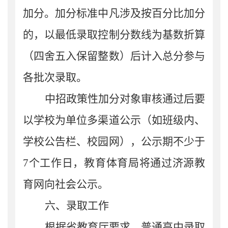
加分。
加分标准中凡涉及按
百分比
加分
的，以最低录取控制分数线为基数折算
（
四舍五入
保留
整
数）
后计入总分参与
各批次录取
。
中招政策性加分对象审核通过后
要
以学校为单位
多渠道公示（如班级内、
学校公告栏、校园网）
，
公示期不少于
7
个工作日
，教育
体育
局将
通过
济源教
育网向社会公示。
六、
录取工作
根据省教育厅要求，
普通高中录取