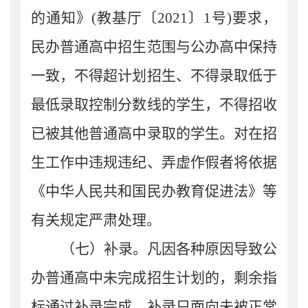
的通知》
(
教基厅〔
2021
〕
1
号
)
要求
，
民办普通高中招生范围与公办高中保持
一致
，
不得超计划招生、不得录取低于
最低
录取
控制分数线的学生，不得招收
已被其他普通高中录取的学生。
对在招
生工作中违规违纪、弄虚作假
者
将
依据
《中华人民共和国民办教育促进法》等
有关规定严肃处理。
（七）补录。
凡因各种原因导致
公
办
普通高中未完成招生计划的，剩余指
标通过
补录
完成
，补录
只面向未被正常