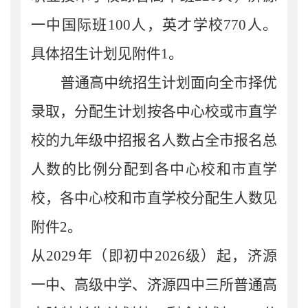
一中国际班
100
人，英才学校
7
70
人。
具体招生计划见附件
1
。
普通
高中
统招
生
计划面向全市
择优
录取
，
分配生计划按各中心校或市直学
校的
九年级
中招报名人数
占全市
报名
总
人数的比例分配到各中心校和市直
学
校
，
各中心校和市直
学校
分配生人数见
附件
2
。
从
2029
年（即初中
2026
级）起，济源
一中、高级中学、济源四中三所普通高