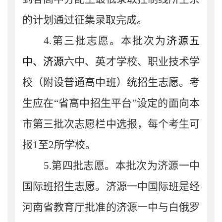
的计划通过征集录取完成。
4.
第三批志愿。
本批次
为
济源五
中、济源
六中、英才学校、职业技术学
校（附设普通高中班）统招生志愿
。考
生
应在
“
省高
中招生平台
”设定的面向本
市第
三
批
次
志愿栏中选报
，
每个考生可
报
1
至
2
所学校。
5.
第四批志愿。
本
批次为济源一中
国际班招生志愿。
济源一中
国际班是经
河南省教育厅批准的济源一中与
白俄罗