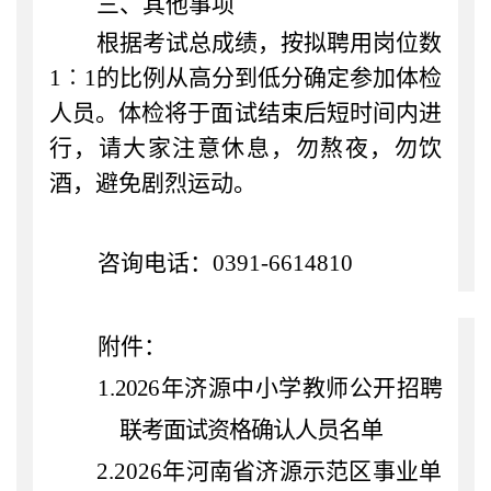
三、其他事项
根据考试总成绩，按拟聘用岗位数
1︰1的比例从高分到低分确定参加体检
人员。
体检将于面试结束后短时间内进
行，请大家
注意休息，勿熬夜，勿饮
酒，避免剧烈运动。
咨询电话：
0391-66
14810
附件：
1.
202
6
年济源
中小学教师
公开招聘
联考
面试资格确认人员名单
2.
202
6
年河南省
济源示范区事业单