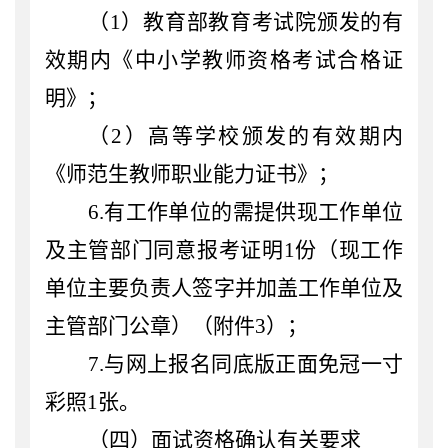
（
1）
教育部教育考试院颁发的有
效期内《中小学教师资格考试合格证
明》
；
（
2）
高等学校颁发的有效期内
《师范生教师职业能力证书》
；
6
.
有工作单位的
需
提供
现
工作单位
及主管部门同意
报考证明
1
份
（
现工作
单位主要负责人签字并加盖工作单位及
主管部门公章
）（
附件
3
）
；
7
.
与网上报名同底版正面免冠
一寸
彩照
1
张。
（四）面试资格确认有关要求