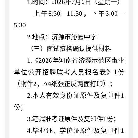
1
.
时间：
202
6
年
7
月
6
日
（
星期一
）
上午
8:30—1
1
:
3
0
，下午
3
:
0
0—
5
:
3
0
2
.
地点：
济源市沁园中学
（三）面试资格确认
提供材料
1.《
202
6
年河南省
济源示范区事业
单位公开招聘联考人员报名表
》
1
份
（
附件
2，
A4纸张正反两面
打印）
；
2.本人有效身份证原件及复印件1
份；
3.笔试准考证原件及复印件1份；
4
.
毕业证、学位证
原件
及
复印件
1