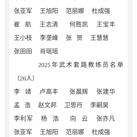
张亚军
王旭阳
范丽娜
杜成强
崔
航
王志清
何胜凯
王宝丰
王小枝
李垄峰
张
贺
王慧慧
张田田
肖瑶瑶
2025年武术套路教练员名单
（26人）
李
靖
卢高丰
张晨辉
张建华
孟
浩
赵文邦
卫思丹
李嗣昊
李利军
杨
浩
向
云
张亦凡
张亚军
王旭阳
范丽娜
杜成强