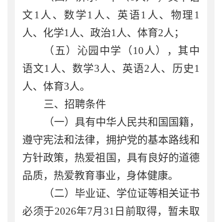
文
1
人、数学
1
人、英语
1
人、物理
1
人
、
化学
1
人、政治
1
人、体育
2
人；
（
五
）沁园中学（
10
人
），其中
语文
1
人、数学
3
人、
英语
2
人、
历史
1
人、体育
3
人。
三
、
招聘条件
（一）具有中华人民共和国国籍，
遵守宪法和法律，拥护党的基本路线和
方针政策，
热爱祖国，
具有良好的道德
品质，热爱教育事业，
身体健康。
（二）毕业证、学位证等相关证书
必须于
2026
年
7
月
31
日前取得，暂未取