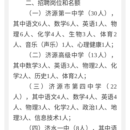
二、
招聘
岗位和
名额
（一）济源第一中学
（
30
人），
其中
语文
6
人、数学
6
人、英语
1
人、物
理
6
人
、
化学
4
人、生物
3
人、体育
2
人、音乐
（
声乐
）
1
人、
心理健康
1
人；
（二）济源高级中学
（
13
人），
其中数学
3
人、英语
3
人、物理
2
人、化
学
2
人、历史
1
人、
体育
2
人
；
（三）
济源市第四中学
（
22
人），其中
语文
4
人、数学
4
人、英语
4
人、物理
3
人
、
化学
2
人、
政治
1
人、地
理
3
人、信息技术
1
人
；
（四）济水一中（
8
人），
其中
语