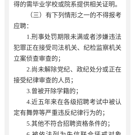
得的需毕业学校或院系提供相关证明。
（三）有下列情形之一的不得报考
应聘：
1
.
刑事处罚期限未满或者涉嫌违法
犯罪正在接受
司法机关、纪检监察机关
立案侦查审查的；
2
.
尚未解除党纪、政纪处分或正在
接受纪律审查的人员；
3
.
曾被开除学籍的；
4
.
近五年来在各级招聘考试中被认
定有舞弊等严重违反纪律行为的；
5
.
其他不符合招聘资格条件的；
6
.
被依法列为失信联合惩戒对象