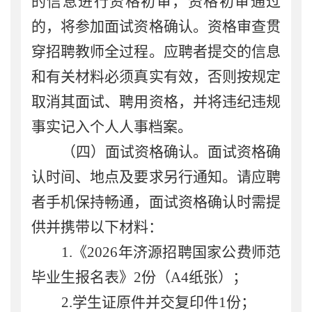
的信息进行资格初审，资格初审
通过
的，
将参加面试
资格确认。资格审查贯
穿
招聘教师
全过程。
应聘者
提交的信息
和有关材料必须真实有效，
否则
按规定
取消其
面试
、聘用资格，并将违纪违规
事实记入个人人事档案。
（
四
）面试资格确认
。
面试资格确
认时间、地点
及
要求
另行通知。请
应聘
者
手机保持畅通
，
面试资格确认时需
提
供并
携带
以下材料
：
1
.
《2026年济源招聘国家公费师范
毕业生报名表》
2
份（
A
4
纸张）；
2
.
学生证原件并交复印件
1
份；