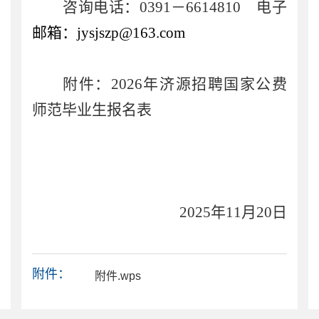
咨询电话：
0391
－
6614810
电子
邮箱：
jysjszp@
163
.com
附件：
2026
年
济源招聘国家公费
师范毕业生报名表
202
5
年
11
月
20
日
附件：
附件.wps