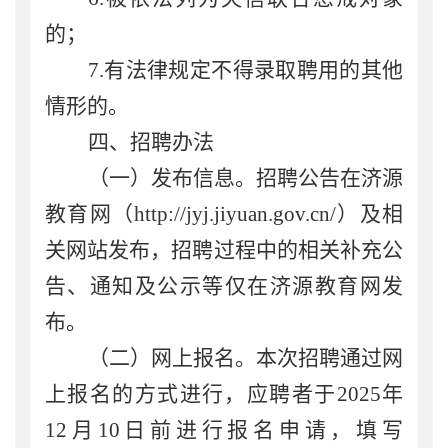
的；
7
.
有法律规定不得录取聘用的其他
情形的。
四、
招聘办法
（一）发布信息。
招聘公告在
济源
教育网（
http://jyj.jiyuan.gov.cn/
）
及相
关网站发布
，
招聘过程中的相关补充公
告、通知及公示等仅在
济源教育网
发
布
。
（二）网上报名
。
本次招聘通过网
上报名的方式进行，应聘者于
20
25
年
12
月
10
日前进行报名申请，填写