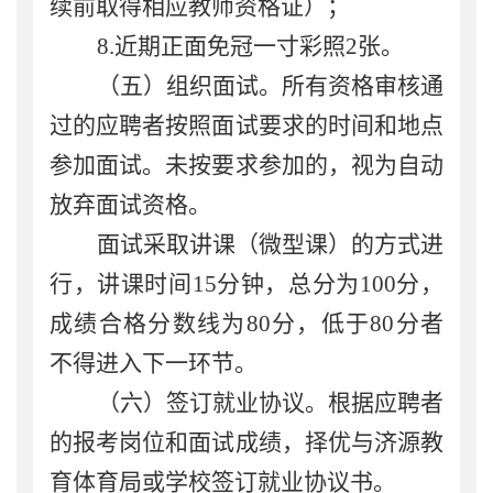
续前取得
相应
教师资格证
）
；
8
.
近期正面免冠一寸彩照
2
张。
（
五
）
组织
面试
。
所有资格审核通
过的
应聘者
按照
面试要求的时间和地点
参加面试。
未按要求参加的，视为自动
放弃面试资格。
面试
采取讲课（微型课）的方式进
行，讲课时间
1
5
分钟，
总
分为
100
分，
成绩合格分数线为
80
分，低于
80
分者
不得进入下一环节
。
（
六
）
签订就业协议。
根据应聘者
的报考岗位和面试成绩，择优与济源教
育体育局或学校签订就业协议书。