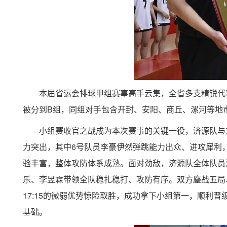
本届省运会排球甲组赛事高手云集，全省多支精锐代
被分到
B
组，同组对手包含开封、安阳、商丘、漯河等地
小组赛收官之战成为本次赛事的关键一役，济源队与
力突出，其中
6
号队员李豪伊然弹跳能力出众、进攻犀利
验丰富，整体攻防体系成熟。面对劲敌，济源队全体队员
乐、李昱霖带领全队稳扎稳打、攻防有序。双方鏖战五局
17:15
的微弱优势惊险取胜，成功拿下小组第一，顺利晋
基础。