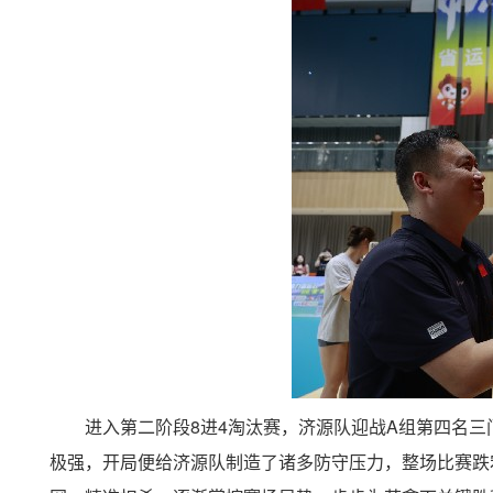
进入第二阶段
8
进
4
淘汰赛，济源队迎战
A
组第四名三
极强，开局便给济源队制造了诸多防守压力，整场比赛跌