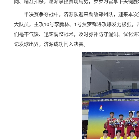
网、精准扣杀，逐渐掌控赛场局势，步步为营拿下关键胜
半决赛争夺战中，济源队迎来劲敌郑州队，迎来本次
大队员，主攻
10
号李腾林、
1
号贾梦铎进攻爆发力极强，
们毫不气馁、迅速调整战术，及时弥补防守漏洞、优化进
记发球出界，济源成功闯入决赛。