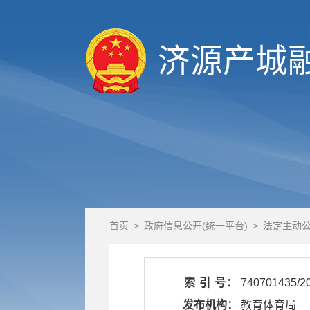
济源产城
首页
>
政府信息公开(统一平台)
>
法定主动
索 引 号：
740701435/2
发布机构：
教育体育局