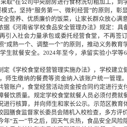
”，采取“在公司中央厨房进行食材洗切粗加工，到
餐模式，坚持“服务第一、微利经营”的原则，彰
安全营养、优质廉价的饭菜，让家长群众放心满
依据《河南省学校食品安全管理办法》规定：具
再引入社会力量承包或委托经营食堂，不再签
照“成熟一个、调整一个”的原则，推动义务教育
学生就餐安全。2024年至今，承留实验小学等
制定《学校食堂经营管理实施办法》，学校建立
，师生缴纳的餐费等资金纳入该账户统一管理
共管账户，食堂经营活动资金按合同约定进行支
障餐饮质量。规定学校食堂就餐人员必须付费就
况进行核算，并向师生和家长公示。示范区教育
校园膳食监督家长委员会随机入校检查，多方评
今年“五一”节之后，因天气炎热，食品安全风险