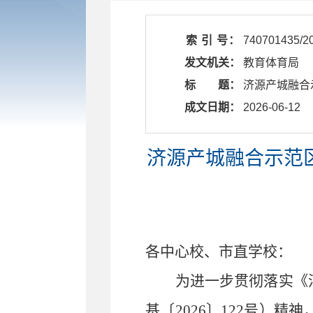
索 引 号：
740701435/2
发文机关：
教育体育局
标 题：
济源产城融合
成文日期：
2026-06-12
济源产城融合示范
各
中心校、市直学校
：
为进一步贯彻落实《
基〔
2026
〕
122
号）精神