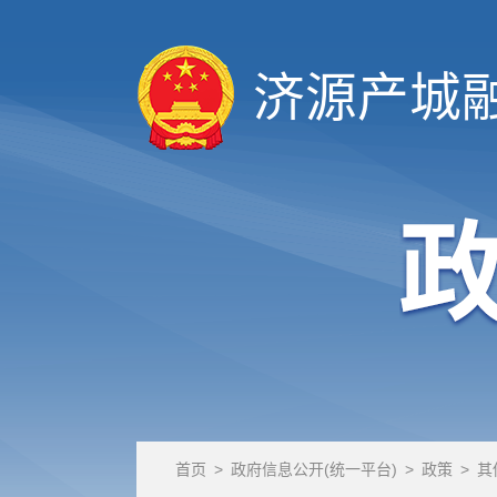
济源产城
首页
>
政府信息公开(统一平台)
>
政策
>
其