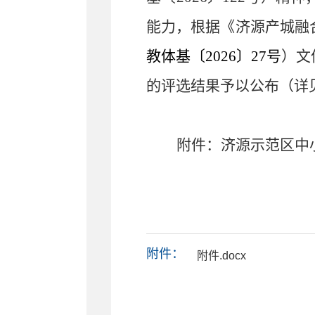
能力，
根据《济源产城融
教体基〔
2026
〕
27
号
）
文
的评选结果予以公布（详
附件：
济源示范区
中
附件：
附件.docx