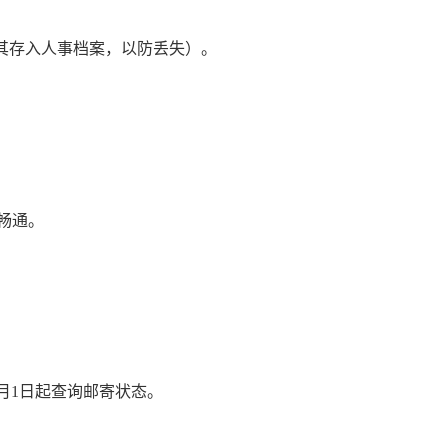
其存入人事档案，以防丢失）。
话畅通。
查询邮寄状态。
月1日起