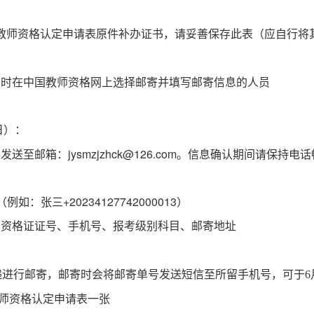
教师资格认定申请表原件补办证书，请妥善保存此表（应自行将
名时在中国教师资格网上选择邮寄并填写邮寄信息的人员
日）：
至邮箱：jysmzjzhck@126.com。信息确认期间请保持电
：张三+20234127742000013）
师资格证证号、手机号、报考级别科目、邮寄地址
递进行邮寄，邮寄时会将邮寄单号发送短信至所留手机号，可于
6
师资格认定申请表一张