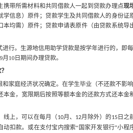
生携带所需材料和共同借款人一起到贷款办理点
现
就学信息）原件；贷款学生及共同借款人的身份证
口本均需）原件；贷款申请表原件（由贷款系统导
式进行。生源地信用助学贷款是按学年进行的，即
—9月10日期间办理贷款。
款？
限和家庭经济状况确定。在学生毕业（不还款不影
还本金，宽限期后按照等额本金的还款方式还本金
。
。线上，可以在每月（
月、
月除外）的
日之
10
12
15
自动扣款。或在支付宝内搜索“国家开发银行”小程