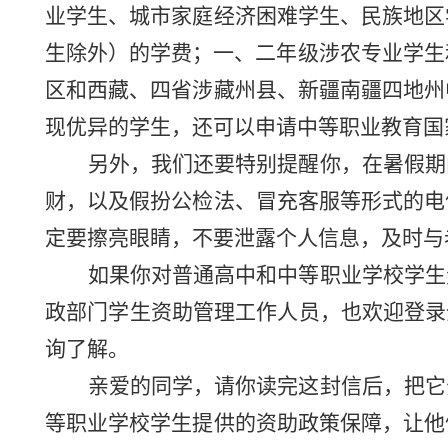
业学生、城市家庭经济困难学生、民族地区
生除外）
的
学费；一、二年级涉农专业学生
区和西藏、四省
涉藏
州县、新疆南疆四地州
现优异
的学生，还可以申请中等职业教育国
另外
，我们
还
要特别提醒
你，在暑假期
财
，以及
假扮公检法、冒充客服
等
形式的
电
定
要
擦亮眼睛，不要泄露个人信息
，及时
与
如果你对
普通高中和中等职业学校
学生
政部门学生
资助管理
工作人员，也
欢迎
登录
询了解。
亲爱的同学，请你读完这封信后
，把
它
等职业学校
学生
提供的
资助政策
保障
，
让他