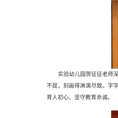
实验幼儿园贺征征老师
不屈，刻画得淋漓尽致。字
育人初心、坚守教育赤诚。