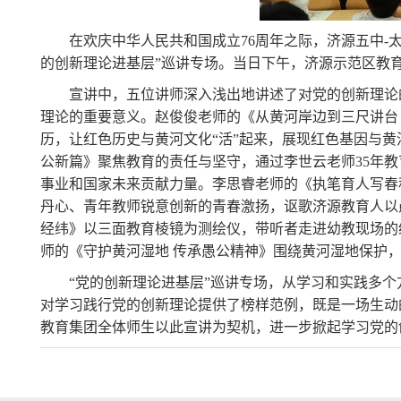
在欢庆中华人民共和国成立76周年之际，济源五中-
的创新理论进基层”巡讲专场。当日下午，济源示范区教
宣讲中，五位讲师深入浅出地讲述了对党的创新理论
理论的重要意义。赵俊俊老师的《从黄河岸边到三尺讲台
历，让红色历史与黄河文化“活”起来，展现红色基因与
公新篇》聚焦教育的责任与坚守，通过李世云老师35年
事业和国家未来贡献力量。李
思睿老师的《执笔育人写春
丹心、青
年教师锐意创新的青春激扬，讴歌济源教育人以
经纬》以三面教育棱镜为测绘仪，带听者走进幼教现场的
师的《守护黄河湿地 传承愚公精神》围绕黄河湿地保护
“党的创新理论进基层”巡讲专场，从学习和实践多
对学习践行党的创新理论提供了榜样范例，既是一场生动
教育集团全体师生以此宣讲为契机，进一步掀起学习党的