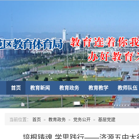
首页
教育新闻
教育政务
教育教学
教师队伍
当前位置：
首页
»
教育政务
»
党务公开
»
基层党建
培根铸魂 学思践行——济源五中太