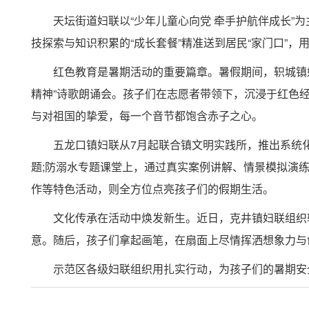
天坛街道妇联以“少年儿童心向党 牵手护航伴成长”
技探索与知识积累的“成长套餐”精准送到居民“家门口”
红色教育是暑期活动的重要篇章。暑假期间，轵城镇
精神”诗歌朗诵会。孩子们在志愿者带领下，沉浸于红色
与对祖国的挚爱，每一个音节都饱含赤子之心。
五龙口镇妇联从7月起联合镇文明实践所，推出系统
题;防溺水专题课堂上，通过真实案例讲解、情景模拟演练
作等特色活动，则全方位点亮孩子们的假期生活。
文化传承在活动中焕发新生。近日，克井镇妇联组织
意。随后，孩子们拿起画笔，在扇面上尽情挥洒想象力与
示范区各级妇联组织用扎实行动，为孩子们的暑期安