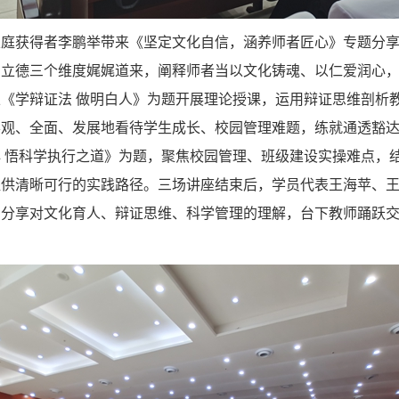
家庭获得者李鹏举带来《坚定文化自信，涵养师者匠心》专题分
身立德三个维度娓娓道来，阐释师者当以文化铸魂、以仁爱润心
《学辩证法 做明白人》为题开展理论授课，运用辩证思维剖析
客观、全面、发展地看待学生成长、校园管理难题，练就通透豁
 悟科学执行之道》为题，聚焦校园管理、班级建设实操难点，
提供清晰可行的实践路径。三场讲座结束后，学员代表王海苹、
，分享对文化育人、辩证思维、科学管理的理解，台下教师踊跃