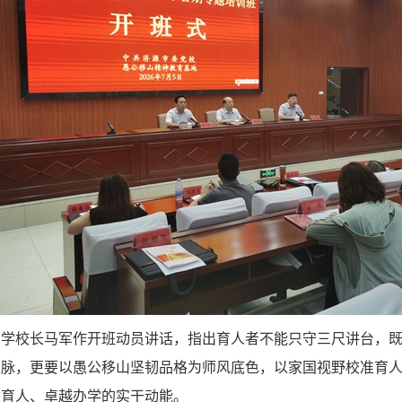
中学校长马军作开班动员讲话，指出育人者不能只守三尺讲台，
根脉，更要以愚公移山坚韧品格为师风底色，以家国视野校准育
质育人、卓越办学的实干动能。