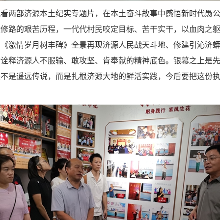
观看两部济源本土纪实专题片，在本土奋斗故事中感悟新时代愚
壁修路的艰苦历程，一代代村民咬定目标、苦干实干，以血肉之
片《激情岁月树丰碑》全景再现济源人民战天斗地、修建引沁济
动诠释济源人不服输、敢攻坚、肯奉献的精神底色。银幕之上是
来不是遥远传说，而是扎根济源大地的鲜活实践，今后要把这份