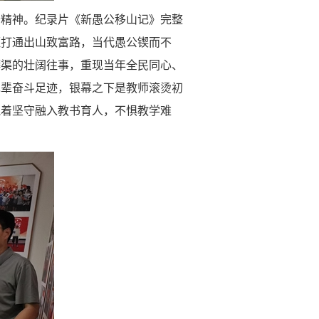
公精神。纪录片《新愚公移山记》完整
躯打通出山致富路，当代愚公锲而不
蟒渠的壮阔往事，重现当年全民同心、
先辈奋斗足迹，银幕之下是教师滚烫初
执着坚守融入教书育人，不惧教学难