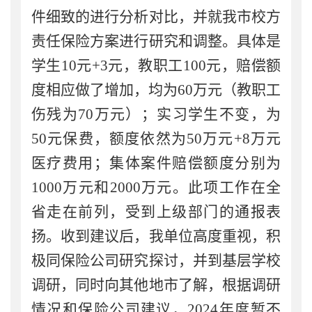
件细致的进行分析对比，并就我市校方
责任保险方案进行研究和调整。具体是
学生
10
元
+3
元，教职工
100
元，赔偿额
度相应做了增加，均为
60
万元（教职工
伤残为
70
万元）；实习学生不变，为
50
元保费，额度依然为
50
万元
+8
万元
医疗费用；集体案件赔偿额度分别为
1000
万元和
2000
万元。此项工作在全
省走在前列，受到上级部门的通报表
扬。收到建议后，我单位高度重视，积
极同保险公司研究探讨，并到基层学校
调研，同时向其他地市了解，根据调研
情况和保险公司建议，
2024
年度暂不