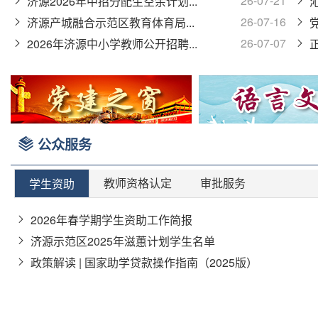
26-07-21
济源2026年中招分配生空余计划...
沁
26-07-16
济源产城融合示范区教育体育局...
党
26-07-07
2026年济源中小学教师公开招聘...
正
公众服务
教师资格认定
审批服务
学生资助
2026年春学期学生资助工作简报
济源示范区2025年滋蕙计划学生名单
政策解读 | 国家助学贷款操作指南（2025版）