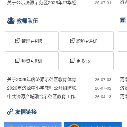
济
关于公示济源示范区2026年中华经...
26-07-31
教师队伍
管理●招聘
职称●评优
师资●培训
更多>>
关于2026年度济源示范区教育体育...
河
26-07-03
2026年济源中小学教师公开招聘联...
济
26-07-02
中共济源产城融合示范区教育工作...
河
26-04-13
友情链接