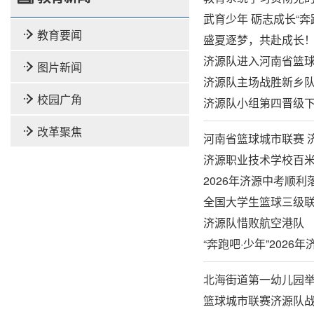
武育少年 砺志成长“奔
教育要闻
盛夏逐梦，共赴成长！
济源队进入河南省篮
图片新闻
济源队主场战胜新乡
校园广角
济源队小组第四晋级
改革聚焦
河南省篮球城市联赛 
济源职业技术学校百
2026年济源中考顺利
全国大学生篮球三级
济源队惜败航空港队
“奔跑吧·少年”202
北海街道第一幼儿园举
篮球城市联赛济源队