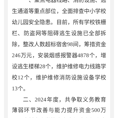
生通道等重点
部位
，
全面
排查
中小学校
幼儿园
安全
隐患。目前，所有学校铁栅
栏、防盗网等阻碍逃生设施已全部拆
除，整改人数超标宿舍
98
间，筹措资金
246
万元，安装烟感报警器
4878
个，
增
设逃生楼梯
28
个，
维护维修
电力线路
学
校
12
个，
维护维修消防设施设备学校
13
个
。
二、
2024
年度，共
争取
义务教育
薄弱环节改善与能力提升资金
500
万