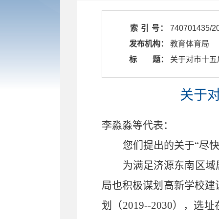
索 引 号：
740701435/2
发布机构：
教育体育局
标 题：
​ 关于对市十
关于对
李淼淼等
代表
：
您们提出的关于
“尽
为满足济源东南区域
局也积极谋划高新学校建
划（
2019--2030
），选址