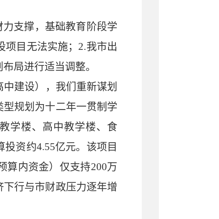
财力支撑，基础教育阶段学
设项目无法实施；
2.
我市出
划布局进行适当调整。
高中建设），我们重新谋划
类型规划为十二年一贯制学
教学楼、高中教学楼、食
算投资约
4.55
亿元。该项目
预算内资金）仅支持
200
万
济下行与市财政压力逐年增