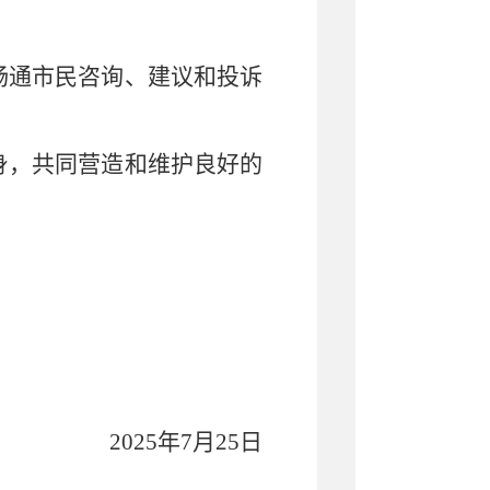
畅通市民咨询、建议和投诉
。
身，共同营造和维护良好的
2025
年
7
月
2
5
日