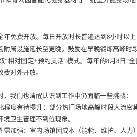
市体育公园智能化健身器材等一批室外健身场地
全年免费开放。每日开放时长普遍达到
8
小时以上
场附属设施延长至更晚。鼓励在早晚锻炼高峰时
取
“相对固定
+
预约灵活”模式。每年的
8
月
8
日“
收费对外开放。
时，我们也清醒认识到工作中仍面临一些挑战：
化程度有待提升
：部分热门场地高峰时段人流密
环境卫生管理不到位现象。
性需加强
：室内场馆因成本（能耗、维护、人力