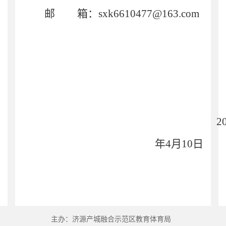
邮
箱：
sxk6610477
@163.com
2
年
4
月
1
0
日
主办：济源产城融合示范区教育体育局