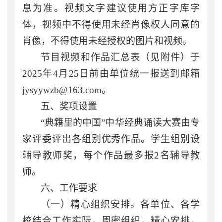
息为准。视频文字建议使用方正字库字
体，视频中不得使用未经肖像权人同意的
肖像，不得使用未经授权的图片和视频。
节目视频和作品汇总表（
见
附件）于
2025年
4
月
25
日前由单位统一报送到邮箱
jysyywzb
@16
3
.com
。
五、奖项设置
“
典籍里的中国
”中华经典诵读大赛由专
家评委评出各组别
优秀作品
。学生组别设
辅导教师奖，每个作品最多报
2
名辅导教
师。
六、工作要求
（
一）精心组织安排。
各单位、各学
校结合工作实际，周密组织，精心安排，