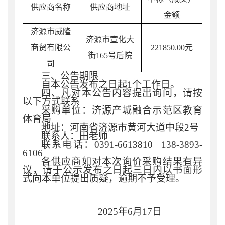
供应商名称
供应商地址
金额
济源市威隆
济源市宣化大
商贸有限公
221850.00元
街
165号后院
司
三、公告期限
自本公告发布之日起
1个工作日。
四、凡对本公告内容提出询问，请按
以下方式联系
采购单位：济源产城融合示范区教育
体育局
地址：河南省济源市黄河大道中段
2号
联系人：田老师
联系电话：
0391-6613810 138-3893-
6106
各供应商如
对本次询价采购结果有异
议，请于公示发布之日起
三
日内以书面形
式向本单位提出质疑，逾期不予受理。
2025年6月17日