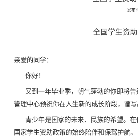
发布时
全国学生资助
亲爱的同学：
你好！
又到一年毕业季，
朝气蓬勃的
你即将告
管理中心
预祝
你
在
人生新的
成长阶段，
谱写
青
少
年是国家的未来、民族的希望。在
国家学生资助政策
的
始终陪伴
和
保驾护航
。