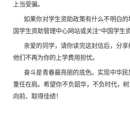
上当受骗。
如果你对学生资助政策有什么
不明白
的
国学生资助管理中心网站或关注
“
中国学生
亲爱的同学，请你读完这封信后，分享
他们不再
为你
的
上学
费用担忧
。
奋斗是青春最亮丽的底色。实现中华民
重任在肩。希望你不负韶华，不负时代，树
向前、取得佳绩！