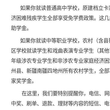
如果你就读普通高中
学校
，原建档立卡
济困难残疾学生全部
享受
免学费
政策。
这
几
助学金。
如果你就读中等职业学校，农村（含县
区学校就读学生和戏曲表演专业学生（其他
年级涉农专业学生和非涉农专业家庭经济困
州县
、新疆南疆四地州所有农村学生，全部
家奖学金。
在这里，我们要特别
提醒
你
，电信、网
中奖、刷单、退款、理财
等
内容的短信、电