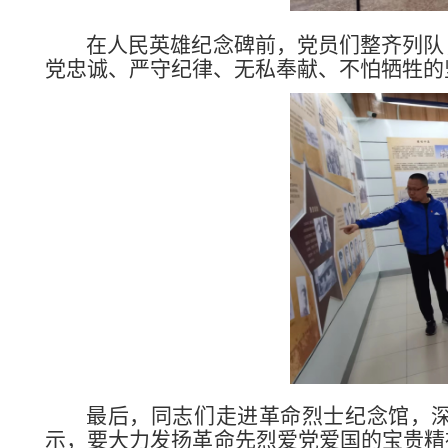
在
人民英雄纪念碑前
，
党员们
整齐
列队
党忠诚、严守纪律、无私奉献、不怕牺牲的
最
后，同志们走进革命烈士纪念馆，
示，要
大力发扬
革命
先烈
爱党爱国
的宝贵
精