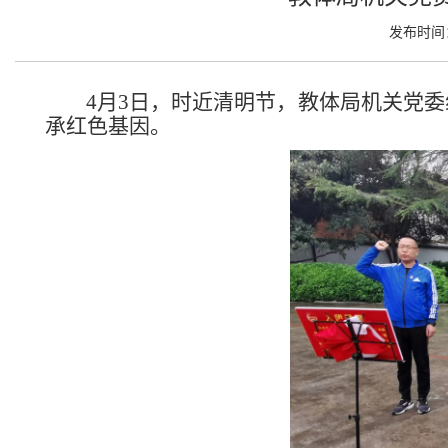
发布时间： 
4月
3
日，
时近清明节，
教体局机关
党委
承红色基因。