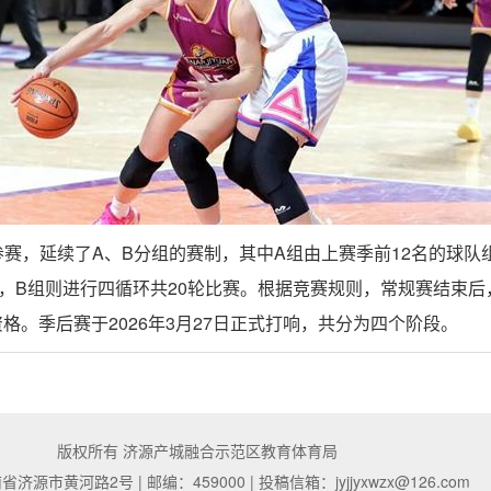
参赛，延续了A、B分组的赛制，其中A组由上赛季前12名的球队
，B组则进行四循环共20轮比赛。根据竞赛规则，常规赛结束后，
格。季后赛于2026年3月27日正式打响，共分为四个阶段。
版权所有 济源产城融合示范区教育体育局
源市黄河路2号 | 邮编：459000 | 投稿信箱：jyjjyxwzx@126.com