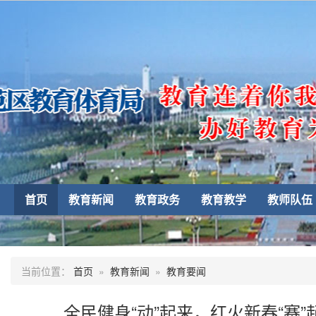
首页
教育新闻
教育政务
教育教学
教师队伍
当前位置：
首页
»
教育新闻
»
教育要闻
全民健身“动”起来，红火新春“赛