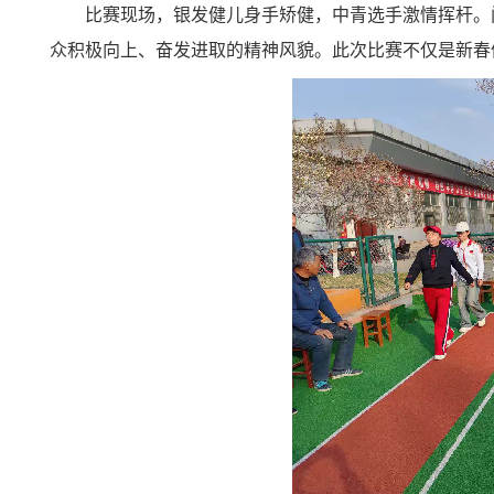
比赛现场，银发健儿身手矫健，中青选手激情挥杆。
众积极向上、奋发进取的精神风貌。此次比赛不仅是新春