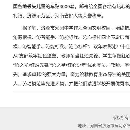
国各地丢失儿童的车贴3000套，邮寄给全国各地有热心
礼镇、济源示范区、河南省好人等荣誉称号。
据了解，济源市沁园中学作为全国文明校园，始终把
沁德楷模、沁智能手、沁能标兵、沁心标杆四个表彰层面，
模、沁智能手、沁能标兵、沁心标杆”、双年表彰沁中十
从“支部筑牢红色堡垒、教师争当红烛先锋、学生争做红心
“沁之光•红烛先锋”“沁之星•红心少年”优秀党员、教师
先，追求卓越”的强大力量，奋力绘就教育生态绿洲的美
人、劳动模范等先进人物，并把他们请进学校开展优秀事
版权所有
地址：河南省济源市黄河路2号 | 邮