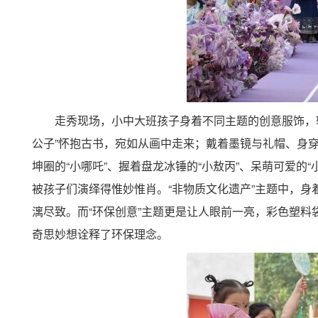
走秀现场，小中大班孩子身着不同主题的创意服饰，轮
公子”怀抱古书，宛如从画中走来；戴着墨镜与礼帽、身穿
坤圈的“小哪吒”、握着盘龙冰锤的“小敖丙”、呆萌可爱
被孩子们演绎得惟妙惟肖。“非物质文化遗产”主题中，
漓尽致。而“环保创意”主题更是让人眼前一亮，彩色塑
奇思妙想诠释了环保理念。