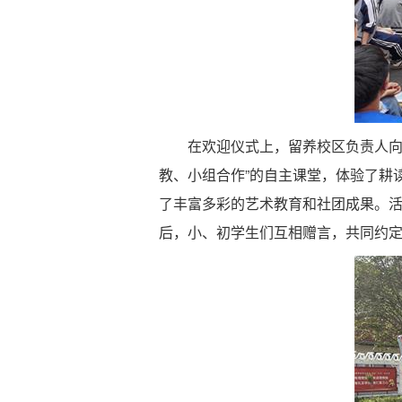
在欢迎仪式上，留养校区负责人向
教、小组合作”的自主课堂，体验了耕
了丰富多彩的艺术教育和社团成果。
后，小、初学生们互相赠言，共同约