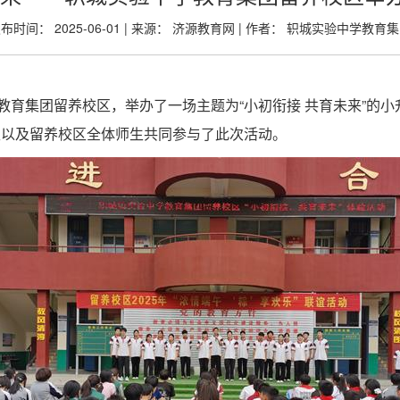
布时间： 2025-06-01 | 来源： 济源教育网 | 作者： 轵城实验中学教育
学教育集团留养校区，举办了一场主题为“小初衔接 共育未来”的
生以及留养校区全体师生共同参与了此次活动。