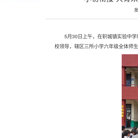
发
5月30日上午，在轵城镇实验中
校领导，辖区三所小学六年级全体师