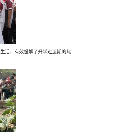
中生活，有效缓解了升学过渡期的焦