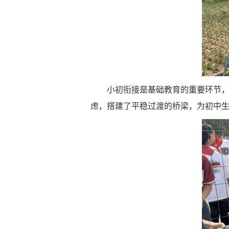
小初衔接是基础教育的重要环节
虑，搭建了平稳过渡的桥梁，为初中