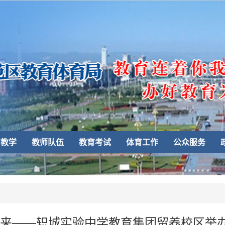
育教学
教师队伍
教育考试
体育工作
公众服务
未来——轵城实验中学教育集团留养校区举