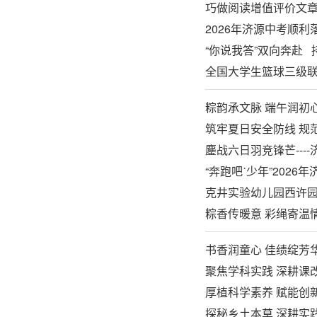
巧做阅读增值评价文章 
2026年济源中考顺利
“你说我答”双向奔赴
全国大学生篮球三级
粽韵承文脉 端午润初心
筑牢夏日安全防线 规
鏖战六日羽竞锋芒--
“奔跑吧˙少年”202
克井实验幼儿园西许园
粽香传暖意 彩绳寄温
书香润童心 佳绩绽芳
聚焦学科实践 深耕课
厚植科学素养 赋能创
探秘乡土本草 深耕实