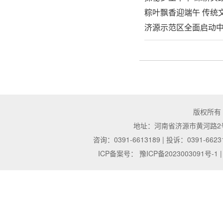
粽叶飘香迎端午 传统
济源示范区全面启动
版权所有
地址：河南省济源市黄河路2号 | 邮
咨询：0391-6613189 | 投诉：0391-6623
ICP备案号：
豫ICP备2023003091号-1