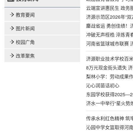
云端宣讲惠民生 政务
教育要闻
济源示范区2026年
鏖战省运 勇创佳绩！
图片新闻
冲破无声桎梏 淬炼青春
校园广角
河南省篮球城市联赛 
改革聚焦
济源职业技术学校百
8万元现金街头遗失 
梨林小学：劳动成果作
沁心润苗话初心
东园学校获得2025—
济水一中举行“星火势
传承水利红色精神 筑
沁园中学女篮取得河南